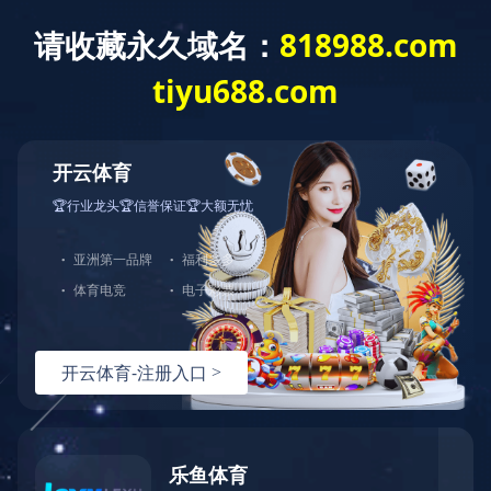
开云体育平台官方网站
开云体育平台官
关于我们
公司文化
产品中
方网站-开云体育
（中国）